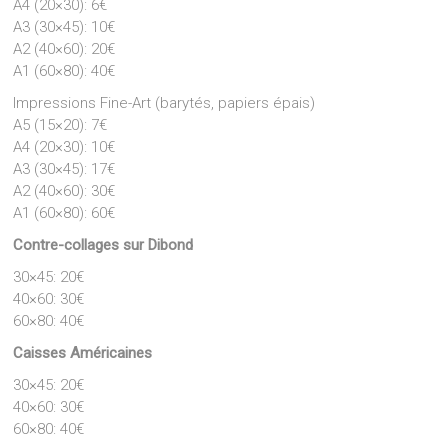
A4 (20×30): 6€
A3 (30×45): 10€
A2 (40×60): 20€
A1 (60×80): 40€
Impressions Fine-Art (barytés, papiers épais)
A5 (15×20): 7€
A4 (20×30): 10€
A3 (30×45): 17€
A2 (40×60): 30€
A1 (60×80): 60€
Contre-collages sur Dibond
30×45: 20€
40×60: 30€
60×80: 40€
Caisses Américaines
30×45: 20€
40×60: 30€
60×80: 40€